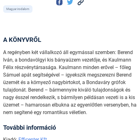
Magyar irodalom
A KÖNYVRŐL
A ​regényben két vállalkozó áll egymással szemben: Berend
Iván, a bondavölgyi kis bányaüzem vezetője, és Kaulmann
Félix részvénytársasága. Kaulmann minden erővel – főleg
Sámuel apát segítségével – igyekszik megszerezni Berend
üzemét és a környező nagybirtokot, a Bondaváry grófok
tulajdonát. Berend – bármennyire kiváló tulajdonságok és
nagy ésszel rendelkezik, s bármilyen példásan vezeti is a kis
üzemet – hamarosan elbukna az egyenlőtlen versenyben, ha
nem segítené egy romantikus véletlen.
További információ
Kiadó:
Efficenter Kft.