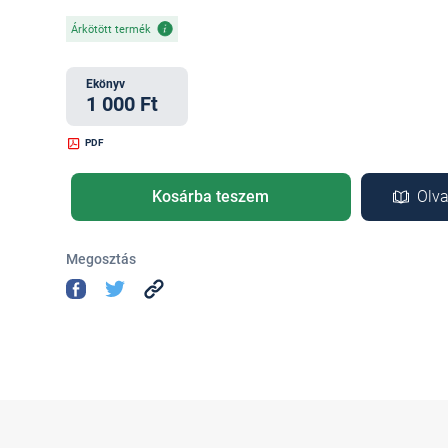
Árkötött termék
Ekönyv
1 000 Ft
PDF
Kosárba teszem
Olva
Megosztás