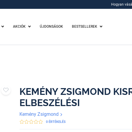
Hogyan vásá
Hogyan vásá
AKCIÓK
ÚJDONSÁGOK
BESTSELLEREK
KEMÉNY ZSIGMOND KISR
ELBESZÉLÉSI
Kemény Zsigmond
0 ÉRTÉKELÉS