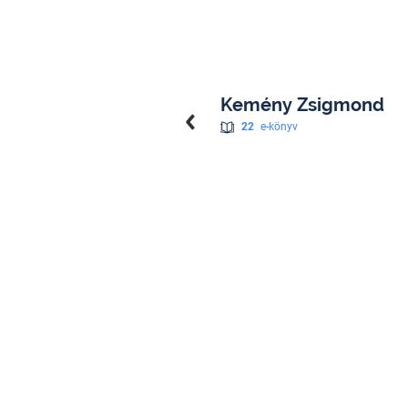
Kemény Zsigmond
22
e-könyv