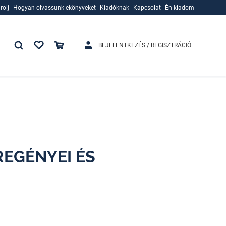
rolj
Hogyan olvassunk ekönyveket
Kiadóknak
Kapcsolat
Én kiadom
rolj
Hogyan olvassunk ekönyveket
Kiadóknak
BEJELENTKEZÉS / REGISZTRÁCIÓ
EGÉNYEI ÉS