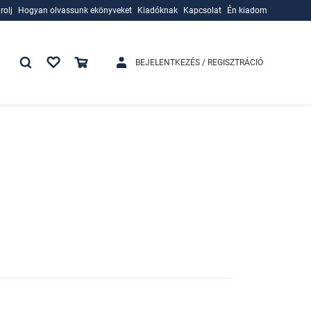
rolj
Hogyan olvassunk ekönyveket
Kiadóknak
Kapcsolat
Én kiadom
rolj
Hogyan olvassunk ekönyveket
Kiadóknak
BEJELENTKEZÉS / REGISZTRÁCIÓ