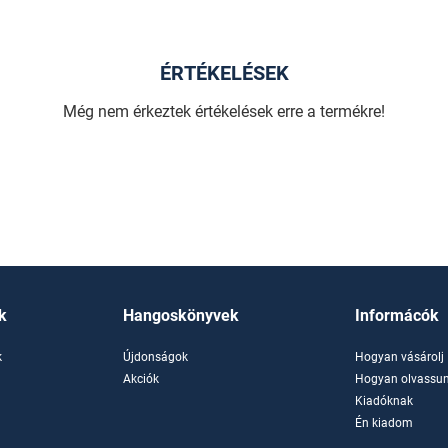
ÉRTÉKELÉSEK
Még nem érkeztek értékelések erre a termékre!
k
Hangoskönyvek
Informácók
k
Újdonságok
Hogyan vásárolj
k
Akciók
Hogyan olvassun
Kiadóknak
Én kiadom