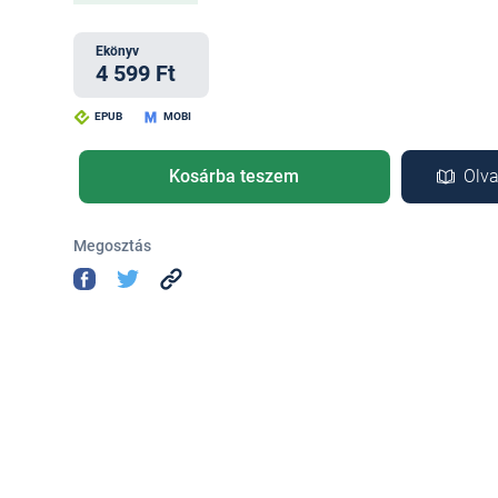
Ekönyv
4 599 Ft
EPUB
MOBI
Kosárba teszem
Olva
Megosztás