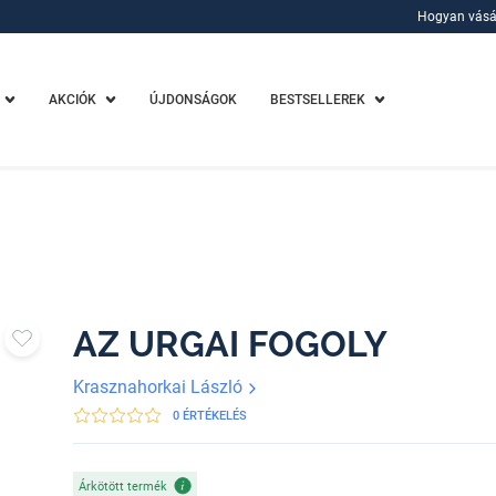
Hogyan vásá
Hogyan vásá
AKCIÓK
ÚJDONSÁGOK
BESTSELLEREK
AZ URGAI FOGOLY
Krasznahorkai László
0 ÉRTÉKELÉS
Árkötött termék