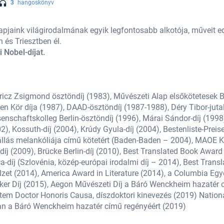
3
hangoskönyv
apjaink világirodalmának egyik legfontosabb alkotója, műveit e
n és Triesztben él.
 Nobel-díjat.
óricz Zsigmond ösztöndíj (1983), Művészeti Alap elsőkötetesek B
men Kör díja (1987), DAAD-ösztöndíj (1987-1988), Déry Tibor-jut
senschaftskolleg Berlin-ösztöndíj (1996), Márai Sándor-díj (19
 Kossuth-díj (2004), Krúdy Gyula-díj (2004), Bestenliste-Preise:
nállás melankóliája című kötetért (Baden-Baden – 2004), MAOE K
díj (2009), Brücke Berlin-díj (2010), Best Translated Book Award 
ca-díj (Szlovénia, közép-európai irodalmi díj – 2014), Best Trans
 Mulzet (2014), America Award in Literature (2014), a Columbia 
er Díj (2015), Aegon Művészeti Díj a Báró Wenckheim hazatér c
m Doctor Honoris Causa, díszdoktori kinevezés (2019) Nation
ban a Báró Wenckheim hazatér című regényéért (2019)