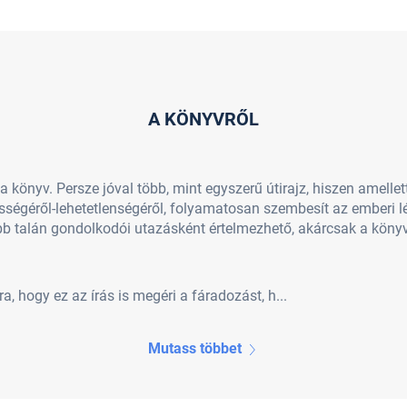
A KÖNYVRŐL
 a könyv. Persze jóval több, mint egyszerű útirajz, hiszen amelle
ességéről-lehetetlenségéről, folyamatosan szembesít az emberi lé
ább talán gondolkodói utazásként értelmezhető, akárcsak a kön
ra, hogy ez az írás is megéri a fáradozást, h...
Mutass többet