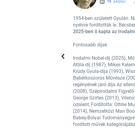
19
e-könyv
eit eddig több mint harminc
1954-ben született Gyulán. N
nyelvre fordították le. Bécsbe
2025-ben ő kapta az Irodalmi
Fontosabb díjak
sek Bölöni-díja (1986), József
Irodalmi Nobel-díj (2025), M
r-jutalom (1992), Soros Alapítvány
Attila-díj (1987), Mikes Kele
 (1998), Magyar Köztársaság
Krúdy Gyula-díja (1993), Wis
eise: az év legjobb külföldi
Babérkoszorús Művésze (2002),
AOE Kulturális Örökség Nagydíj
regényének járó díja Az elle
ward - Sátántangó, Fordította:
(2008), Szépirodalmi Figyelő-
Translated Book Award - Seiobo járt
George Szirtes (2013), Vileni
mbia Egyetem vendégprofesszora
odalent, Fordította: Ottilie
tér című regényéért (2017), a
(2014), Nemzetközi Man Book
ational Book Award az angolra
Babeș-Bolyai Tudományegyete
fordított művek kategóriájá