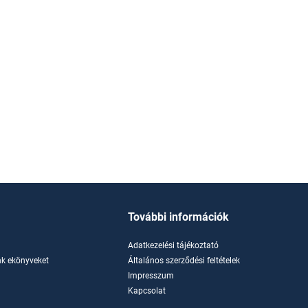
További információk
Adatkezelési tájékoztató
k ekönyveket
Általános szerződési feltételek
Impresszum
Kapcsolat