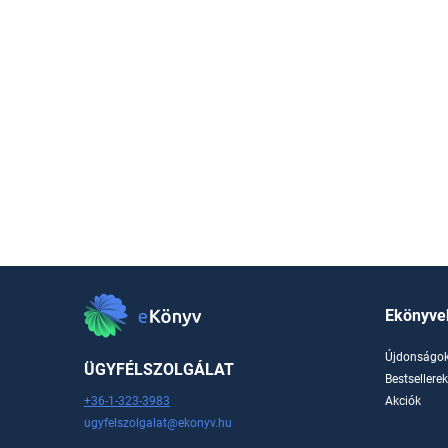
Ekönyve
Újdonságo
ÜGYFÉLSZOLGÁLAT
Bestsellere
+36-1-323-3983
Akciók
ugyfelszolgalat@ekonyv.hu