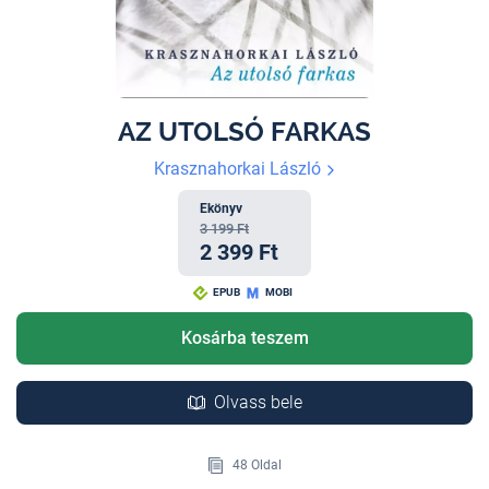
AZ UTOLSÓ FARKAS
Krasznahorkai László
Ekönyv
3 199 Ft
2 399 Ft
EPUB
MOBI
Kosárba teszem
Olvass bele
48 Oldal