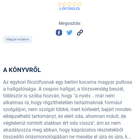
0 ÉRTÉKELÉS
Megosztás
Magyar irodalom
A KÖNYVRŐL
Az egykori filozófusnak egy berlini kocsma magyar pultosa
a hallgatósága. A csapos hallgat, a törzsvendég beszél,
többször is szóba hozván, hogy "a nyelv... már nem
alkalmas rá, hogy rögzíthetetlen tartalmaknak formául
szolgáljon, nem szolgál többé, mert körbeért, bejárt minden
elképzelhető tartományt, és elért oda, ahonnan indult, de
végtelenül romlott alakban ért oda vissza", ám ez nem
akadályozza meg abban, hogy káprázatos részletekből
összeálló óriásmonológjában ne mesélje el újra és újra, k...