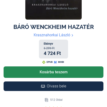
BÁRÓ WENCKHEIM HAZATÉR
Krasznahorkai László
Ekönyv
6 299 Ft
4 724 Ft
EPUB
MOBI
Kosárba teszem
Olvass bele
512 Oldal