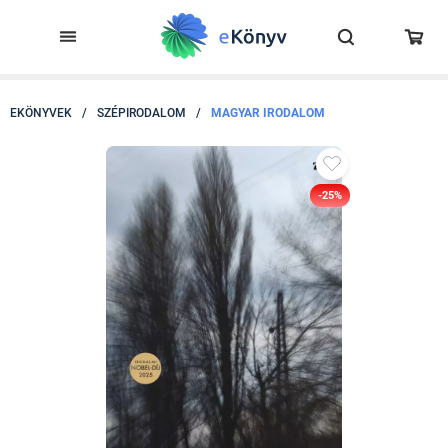
EKÖNYVEK
/
SZÉPIRODALOM
/
MAGYAR IRODALOM
-25%