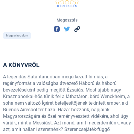
0 ÉRTÉKELÉS
Megosztás
Magyar irodalom
A KÖNYVRŐL
A legendás Sátántangóban megérkezett Irimiás, a
regényformát a valóságba átvezető Háború és háború
bevezetéseként pedig megjött Ézsaiás. Most újabb nagy
Krasznahorkai-hős tűnik fel a láthatáron, báró Wenckheim, a
soha nem változó Ígéret beteljesítőjének tekintett ember, aki
Buenos Airesből tér haza. Haza: hozzánk, napjaink
Magyarországára és ősei reményvesztett vidékére, ahol úgy
várják, mint a Messiást. Azt mond, amit megérdemlünk, vagy
azt, amit hallani szeretnénk? Szerencsejáték-függő