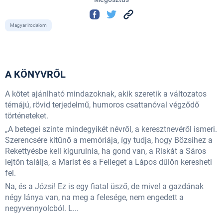
Magyar irodalom
A KÖNYVRŐL
A kötet ajánlható mindazoknak, akik szeretik a változatos
témájú, rövid terjedelmű, humoros csattanóval végződő
történeteket.
„A betegei szinte mindegyikét névről, a keresztnevéről ismeri.
Szerencsére kitűnő a memóriája, így tudja, hogy Bözsihez a
Rekettyésbe kell kigurulnia, ha gond van, a Riskát a Sáros
lejtőn találja, a Marist és a Felleget a Lápos dűlőn keresheti
fel.
Na, és a Józsi! Ez is egy fiatal üsző, de mivel a gazdának
négy lánya van, na meg a felesége, nem engedett a
negyvennyolcból. L...