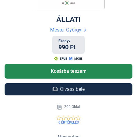
ÁLLATI
Mester Györgyi
Ekönyv
990 Ft
EPUB
MOBI
Kosárba teszem
Olvass bele
200 Oldal
0 ÉRTÉKELÉS
Megosztás