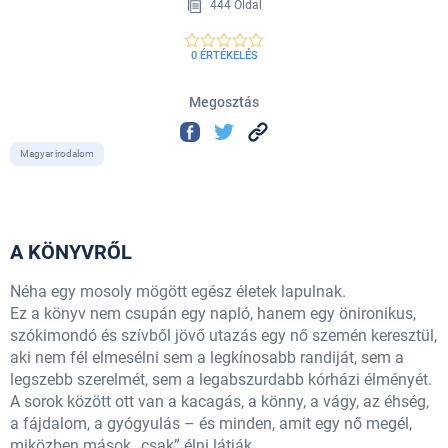
444 Oldal
0 ÉRTÉKELÉS
Megosztás
Magyar irodalom
A KÖNYVRŐL
Néha egy mosoly mögött egész életek lapulnak.
Ez a könyv nem csupán egy napló, hanem egy önironikus,
szókimondó és szívből jövő utazás egy nő szemén keresztül,
aki nem fél elmesélni sem a legkínosabb randiját, sem a
legszebb szerelmét, sem a legabszurdabb kórházi élményét.
A sorok között ott van a kacagás, a könny, a vágy, az éhség,
a fájdalom, a gyógyulás – és minden, amit egy nő megél,
miközben mások „csak” élni látják.