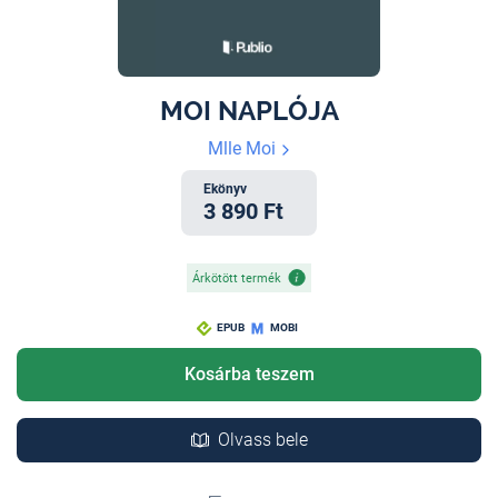
MOI NAPLÓJA
Mlle Moi
Ekönyv
3 890 Ft
Árkötött termék
EPUB
MOBI
Kosárba teszem
Olvass bele