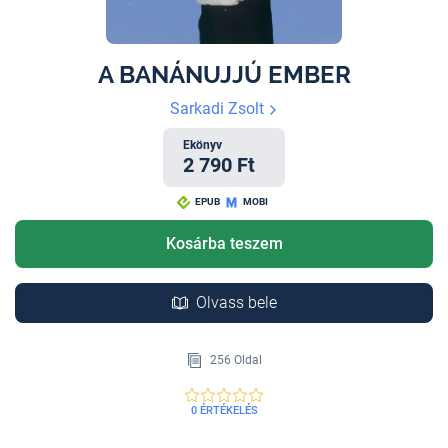
A BANÁNUJJÚ EMBER
Sarkadi Zsolt
Ekönyv
2 790 Ft
EPUB
MOBI
Kosárba teszem
Olvass bele
256 Oldal
0 ÉRTÉKELÉS