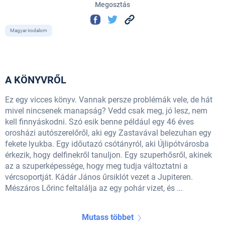
Megosztás
Magyar irodalom
A KÖNYVRŐL
Ez egy vicces könyv. Vannak persze problémák vele, de hát
mivel nincsenek manapság? Vedd csak meg, jó lesz, nem
kell finnyáskodni. Szó esik benne például egy 46 éves
orosházi autószerelőről, aki egy Zastavával belezuhan egy
fekete lyukba. Egy időutazó csótányról, aki Újlipótvárosba
érkezik, hogy delfinekről tanuljon. Egy szuperhősről, akinek
az a szuperképessége, hogy meg tudja változtatni a
vércsoportját. Kádár János űrsiklót vezet a Jupiteren.
Mészáros Lőrinc feltalálja az egy pohár vizet, és ...
Mutass többet