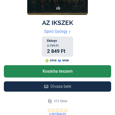
AZ IKSZEK
Spiró György
Ekönyv
3 799 Ft
2 849 Ft
EPUB
MOBI
Kosárba teszem
Olvass bele
572 Oldal
0 ÉRTÉKELÉS