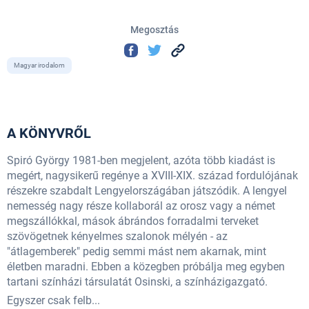
Megosztás
Magyar irodalom
A KÖNYVRŐL
Spiró György 1981-ben megjelent, azóta több kiadást is
megért, nagysikerű regénye a XVIII-XIX. század fordulójának
részekre szabdalt Lengyelországában játszódik. A lengyel
nemesség nagy része kollaborál az orosz vagy a német
megszállókkal, mások ábrándos forradalmi terveket
szövögetnek kényelmes szalonok mélyén - az
"átlagemberek" pedig semmi mást nem akarnak, mint
életben maradni. Ebben a közegben próbálja meg egyben
tartani színházi társulatát Osinski, a színházigazgató.
Egyszer csak felb...