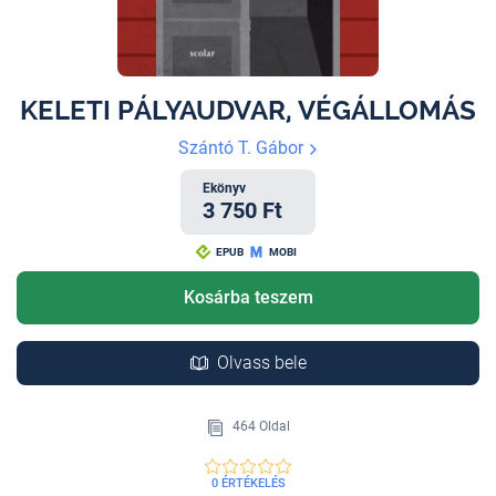
KELETI PÁLYAUDVAR, VÉGÁLLOMÁS
Szántó T. Gábor
Ekönyv
3 750 Ft
EPUB
MOBI
Kosárba teszem
Olvass bele
464 Oldal
0 ÉRTÉKELÉS