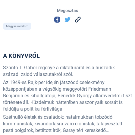
Megosztás
Magyar irodalom
A KÖNYVRŐL
Szántó T. Gábor regénye a diktatúráról és a huszadik
századi zsidó válaszutakról szól.
Az 1949-es Rajk-per idején játszódó cselekmény
középpontjában a végsőkig meggyötört Friedmann
Benjámin és kihallgatója, Benedek György államvédelmi tiszt
története áll. Küzdelmük hátterében asszonyaik sorsát is
feldúlja a politika férfivilága.
Széthulló életek és családok: hatalmukban tobzódó
kommunisták, kivándorlásra váró cionisták, talajvesztett
pesti polgárok, betiltott írók, Garay téri kereskedő...