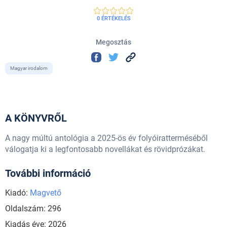
0 ÉRTÉKELÉS
Megosztás
Magyar irodalom
A KÖNYVRŐL
A nagy múltú antológia a 2025-ös év folyóiratterméséből
válogatja ki a legfontosabb novellákat és rövidprózákat.
További információ
Kiadó:
Magvető
Oldalszám: 296
Kiadás éve: 2026