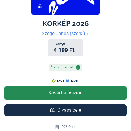
KÖRKÉP 2026
Szegő János (szerk.)
Ekönyv
4 199 Ft
Árkötött termék
EPUB
MOBI
Kosárba teszem
Olvass bele
296 Oldal