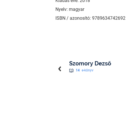
Kiadás éve: 2018
Nyelv: magyar
ISBN / azonosító: 9789634742692
Szomory Dezső
14
e-könyv