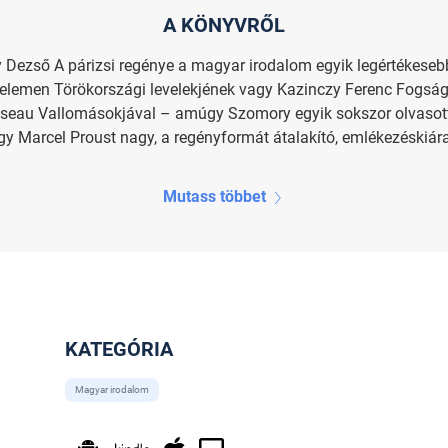
A KÖNYVRŐL
 Dezső A párizsi regénye a magyar irodalom egyik legértékese
Kelemen Törökországi levelekjének vagy Kazinczy Ferenc Fogsá
sseau Vallomásokjával – amúgy Szomory egyik sokszor olvasott
y Marcel Proust nagy, a regényformát átalakító, emlékezéskiárad
Mutass többet
KATEGÓRIA
Magyar irodalom