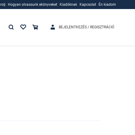
rolj
Hogyan olvassunk ekönyveket
Kiadóknak
Kapcsolat
Én kiadom
rolj
Hogyan olvassunk ekönyveket
Kiadóknak
BEJELENTKEZÉS / REGISZTRÁCIÓ