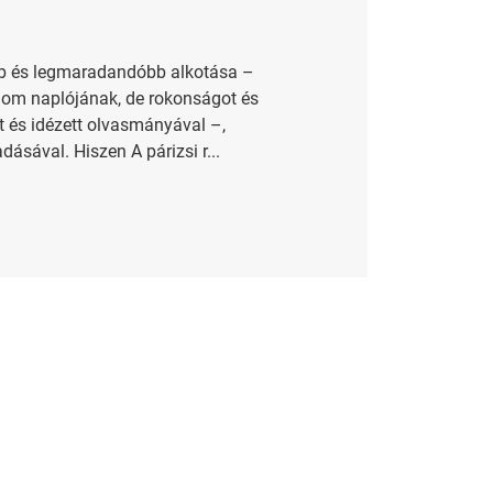
bb és legmaradandóbb alkotása –
gom naplójának, de rokonságot és
 és idézett olvasmányával –,
ásával. Hiszen A párizsi r...