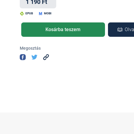
1 190 Ft
EPUB
MOBI
Kosárba teszem
Olva
Megosztás