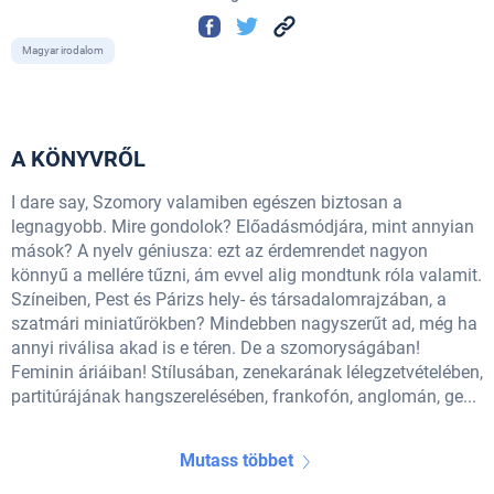
Magyar irodalom
A KÖNYVRŐL
I dare say, Szomory valamiben egészen biztosan a
legnagyobb. Mire gondolok? Előadásmódjára, mint annyian
mások? A nyelv géniusza: ezt az érdemrendet nagyon
könnyű a mellére tűzni, ám evvel alig mondtunk róla valamit.
Színeiben, Pest és Párizs hely- és társadalomrajzában, a
szatmári miniatűrökben? Mindebben nagyszerűt ad, még ha
annyi riválisa akad is e téren. De a szomoryságában!
Feminin áriáiban! Stílusában, zenekarának lélegzetvételében,
partitúrájának hangszerelésében, frankofón, anglomán, ge...
Mutass többet