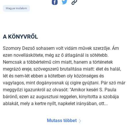
Magyar irodalom
A KÖNYVRŐL
Szomory Dezső sohasem volt vidám művek szerzője. Ám
ezen novelláskötete, még az ő átlagánál is sötétebb.
Nemcsak a többértelmű cím miatt, hanem a történetek
megrázó ereje, szövegszerű brutalitása miatt: élet és halál,
lét és nem-lét ebben a kötetben oly közönséges és
vagylagos, mint dogányosnak új cigire gyújtani. Pár szó már
meggyőzi igazunkról az olvasót: "Amikor keséri S. Paula
bárónő, ezen az augusztusi reggelen, kinyitotta a szobája
ablakát, mely a kertre nyílt, napkelet irányában, ott...
Mutass többet