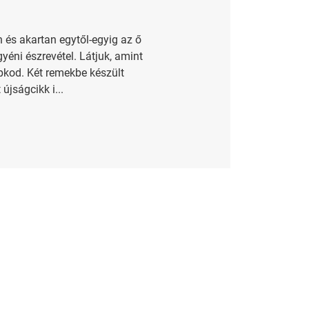
 és akartan egytől-egyig az ő
yéni észrevétel. Látjuk, amint
apkod. Két remekbe készült
újságcikk i...