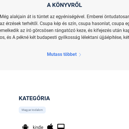
A KÖNYVRŐL
Még alakjain át is tüntet az egyéniségével. Emberei öntudatosan
 az érzések terhétől. Csupa kép és szín, csupa hasonlat, csupa eg
emelkedik az író görcsösen rángatózó keze, és kifejezés után k
os, és A pékné két budapesti gyilkosság lélektani újjáépítése, két 
Mutass többet
KATEGÓRIA
Magyar irodalom