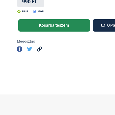
990 Ft
EPUB
MOBI
Kosárba teszem
Olva
Megosztás