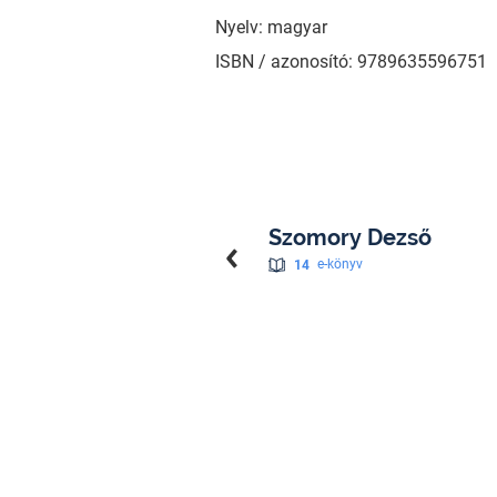
Nyelv: magyar
ISBN / azonosító: 9789635596751
Szomory Dezső
14
e-könyv