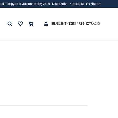
rolj
Hogyan olvassunk ekönyveket
Kiadóknak
Kapcsolat
Én kiadom
rolj
Hogyan olvassunk ekönyveket
Kiadóknak
BEJELENTKEZÉS / REGISZTRÁCIÓ