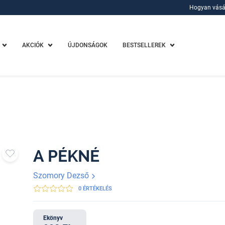
Hogyan vásá
Hogyan vásá
AKCIÓK
ÚJDONSÁGOK
BESTSELLEREK
A PÉKNÉ
Szomory Dezső
0 ÉRTÉKELÉS
Ekönyv