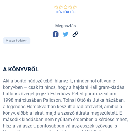
0 ÉRTÉKELÉS
Megosztás
Magyar irodalom
A KÖNYVRŐL
Aki a borító nádszékéből hiányzik, mindenhol ott van e
könyvben – csak itt nincs, hogy a hajdani Kalligram-kiadás
hátlapszövegét jegyző Esterházy Pétert parafrazeáljam.
1998 márciusában Palicson, Tolnai Ottó és Jutka házában,
a legendás Homokvárban készült a rádiófelvétel, amiből a
könyv, előbb a leirat, majd a szerző átirata megszületett. E
második kiadásban nem nyúltam érdemben a kérdéseimhez,
hisz a válaszok, pontosabban válasz-esszék szövege is