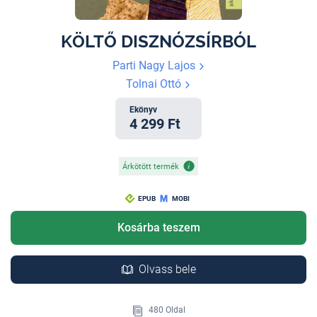
KÖLTŐ DISZNÓZSÍRBÓL
Parti Nagy Lajos
Tolnai Ottó
Ekönyv
4 299 Ft
Árkötött termék
EPUB
MOBI
Kosárba teszem
Olvass bele
480 Oldal