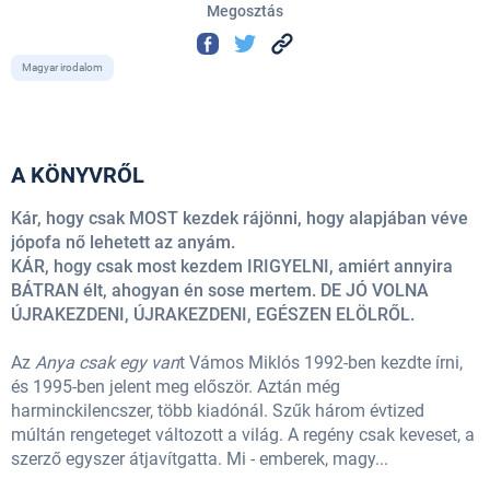
Megosztás
Magyar irodalom
A KÖNYVRŐL
Kár, hogy csak MOST kezdek rájönni, hogy alapjában véve
jópofa nő lehetett az anyám.
KÁR, hogy csak most kezdem IRIGYELNI, amiért annyira
BÁTRAN élt, ahogyan én sose mertem. DE JÓ VOLNA
ÚJRAKEZDENI, ÚJRAKEZDENI, EGÉSZEN ELÖLRŐL.
Az
Anya csak egy van
t Vámos Miklós 1992-ben kezdte írni,
és 1995-ben jelent meg először. Aztán még
harminckilencszer, több kiadónál. Szűk három évtized
múltán rengeteget változott a világ. A regény csak keveset, a
szerző egyszer átjavítgatta. Mi - emberek, magy...