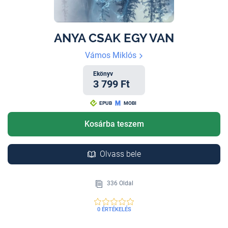
ANYA CSAK EGY VAN
Vámos Miklós
Ekönyv
3 799 Ft
EPUB
MOBI
Kosárba teszem
Olvass bele
336 Oldal
0 ÉRTÉKELÉS