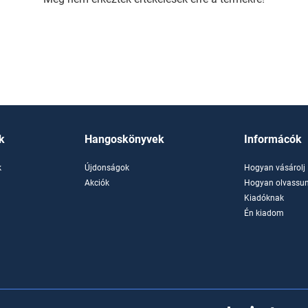
k
Hangoskönyvek
Informácók
k
Újdonságok
Hogyan vásárolj
k
Akciók
Hogyan olvassun
Kiadóknak
Én kiadom