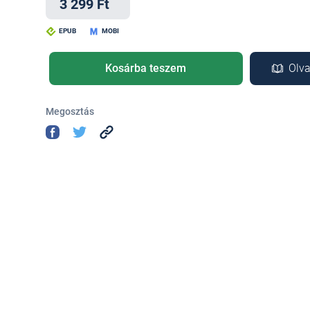
3 299 Ft
EPUB
MOBI
Kosárba teszem
Olva
Megosztás