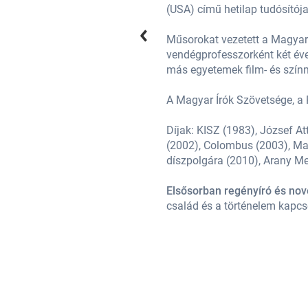
(USA) című hetilap tudósítój
öndíjasként és
Műsorokat vezetett a Magyar 
a City University of New York és
vendégprofesszorként két évet
más egyetemek film- és színm
A Magyar Írók Szövetsége, a 
 József (2001), Pro Cultura Urbis
Díjak: KISZ (1983), József At
 (2005), Budapest XIII. kerület
(2002), Colombus (2003), Magy
díszpolgára (2010), Arany Me
kat is.
Prózájában különösen a
Elsősorban regényíró és novel
család és a történelem kapcso