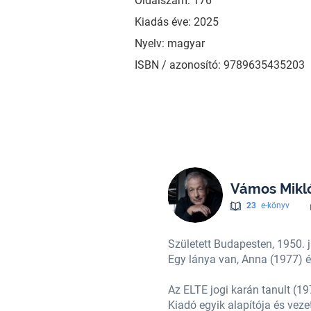
Oldalszám: 176
Kiadás éve: 2025
Nyelv: magyar
ISBN / azonosító: 9789635435203
Vámos Mikl
23
e-könyv
Született Budapesten, 1950. 
Egy lánya van, Anna (1977) és 
amaturgja (1975–1992). Az Ab Ovo
Az ELTE jogi karán tanult (1
 vezetője (1997–2003). A Nation
Kiadó egyik alapítója és vez