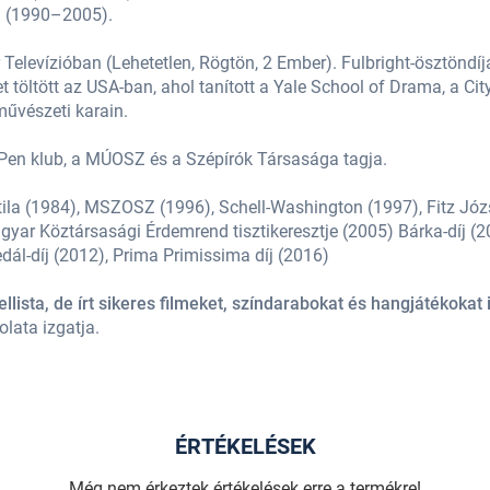
a (1990–2005).
Televízióban (Lehetetlen, Rögtön, 2 Ember). Fulbright-ösztöndíj
 töltött az USA-ban, ahol tanított a Yale School of Drama, a Cit
űvészeti karain.
Pen klub, a MÚOSZ és a Szépírók Társasága tagja.
tila (1984), MSZOSZ (1996), Schell-Washington (1997), Fitz Józs
ar Köztársasági Érdemrend tisztikeresztje (2005) Bárka-díj (200
dál-díj (2012), Prima Primissima díj (2016)
lista, de írt sikeres filmeket, színdarabokat és hangjátékokat i
lata izgatja.
ÉRTÉKELÉSEK
Még nem érkeztek értékelések erre a termékre!