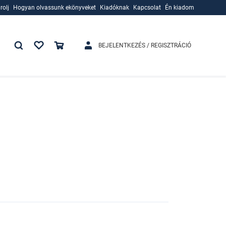
rolj
Hogyan olvassunk ekönyveket
Kiadóknak
Kapcsolat
Én kiadom
rolj
Hogyan olvassunk ekönyveket
Kiadóknak
BEJELENTKEZÉS / REGISZTRÁCIÓ