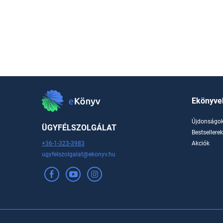
Ekönyve
Újdonságo
ÜGYFÉLSZOLGÁLAT
Bestsellere
+36-1-323-3983
Akciók
ugyfelszolgalat@ekonyv.hu