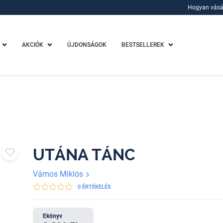
Hogyan vásá
Hogyan vásá
AKCIÓK
ÚJDONSÁGOK
BESTSELLEREK
UTÁNA TÁNC
Vámos Miklós
0 ÉRTÉKELÉS
Ekönyv