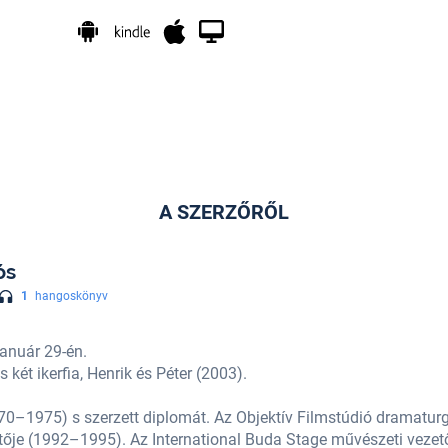
A SZERZŐRŐL
ós
1
hangoskönyv
január 29-én.
két ikerfia, Henrik és Péter (2003).
970–1975) s szerzett diplomát. Az Objektív Filmstúdió dramatu
etője (1992–1995). Az International Buda Stage művészeti veze