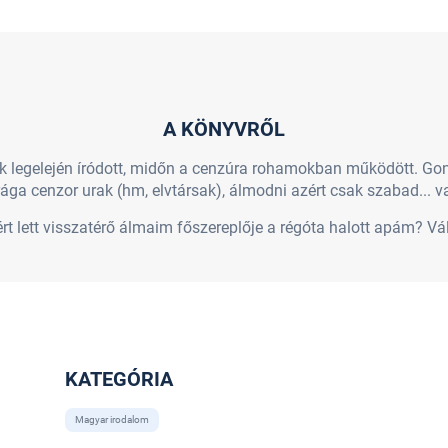
A KÖNYVRŐL
 legelején íródott, midőn a cenzúra rohamokban működött. Gon
ága cenzor urak (hm, elvtársak), álmodni azért csak szabad... 
t lett visszatérő álmaim főszereplője a régóta halott apám? Vál
KATEGÓRIA
Magyar irodalom