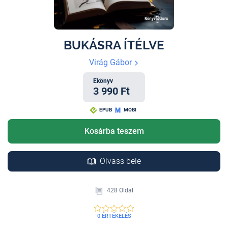
BUKÁSRA ÍTÉLVE
Virág Gábor
Ekönyv
3 990 Ft
EPUB
MOBI
Kosárba teszem
Olvass bele
428 Oldal
0 ÉRTÉKELÉS