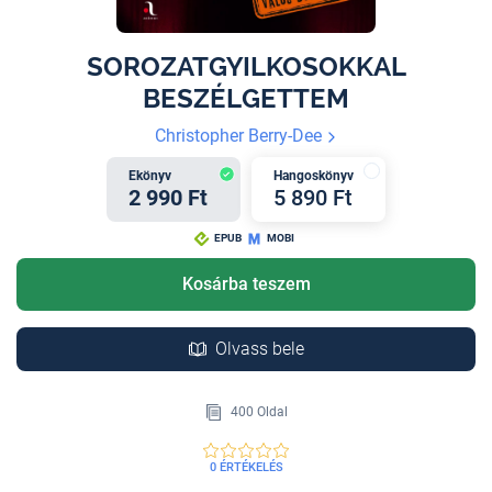
SOROZATGYILKOSOKKAL
BESZÉLGETTEM
Christopher Berry-Dee
Ekönyv
Hangoskönyv
2 990 Ft
5 890 Ft
EPUB
MOBI
Kosárba teszem
Olvass bele
400 Oldal
0 ÉRTÉKELÉS