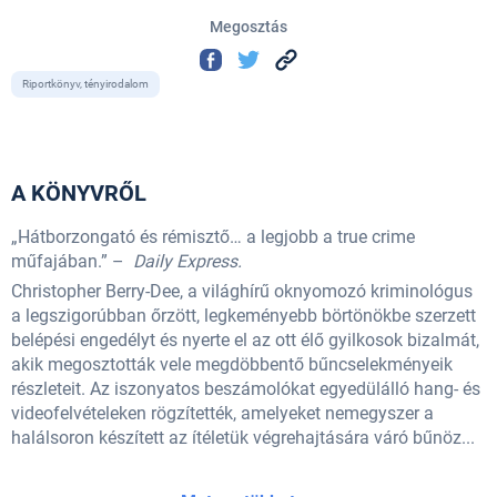
Megosztás
Riportkönyv, tényirodalom
A KÖNYVRŐL
„Hátborzongató és rémisztő… a legjobb a true crime
műfajában.” –
Daily Express.
Christopher Berry-Dee, a világhírű oknyomozó kriminológus
a legszigorúbban őrzött, legkeményebb börtönökbe szerzett
belépési engedélyt és nyerte el az ott élő gyilkosok bizalmát,
akik megosztották vele megdöbbentő bűncselekményeik
részleteit. Az iszonyatos beszámolókat egyedülálló hang- és
videofelvételeken rögzítették, amelyeket nemegyszer a
halálsoron készített az ítéletük végrehajtására váró bűnöz...