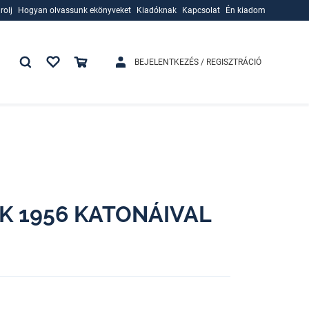
rolj
Hogyan olvassunk ekönyveket
Kiadóknak
Kapcsolat
Én kiadom
rolj
Hogyan olvassunk ekönyveket
Kiadóknak
BEJELENTKEZÉS / REGISZTRÁCIÓ
K 1956 KATONÁIVAL