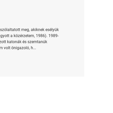
szólaltatott meg, akiknek esélyük
agyott a közérzetem, 1986). 1989-
mazott katonák és szemtanúk
volt önigazoló, h...