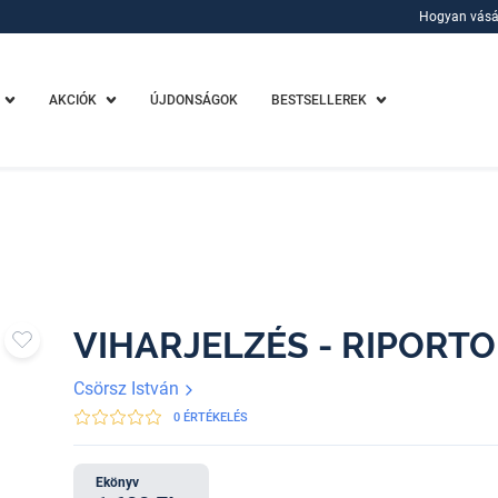
Hogyan vásá
Hogyan vásá
AKCIÓK
ÚJDONSÁGOK
BESTSELLEREK
VIHARJELZÉS - RIPORTO
Csörsz István
0 ÉRTÉKELÉS
Ekönyv