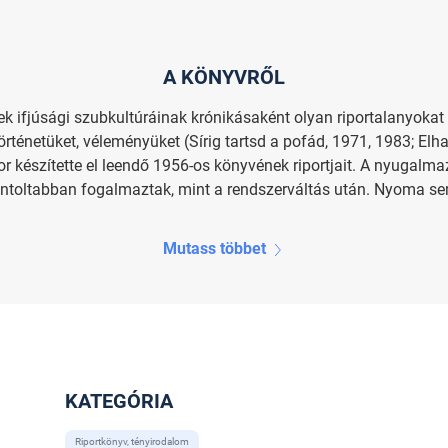
A KÖNYVRŐL
k ifjúsági szubkultúráinak krónikásaként olyan riportalanyokat 
rténetüket, véleményüket (Sírig tartsd a pofád, 1971, 1983; Elh
kor készítette el leendő 1956-os könyvének riportjait. A nyugal
oltabban fogalmaztak, mint a rendszerváltás után. Nyoma sem 
Mutass többet
KATEGÓRIA
Riportkönyv, tényirodalom