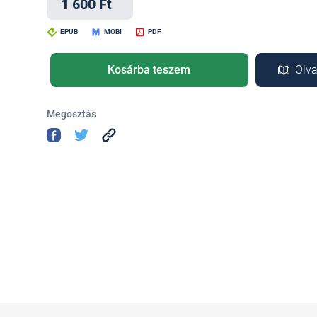
1 600 Ft
EPUB
MOBI
PDF
Kosárba teszem
Olva
Megosztás