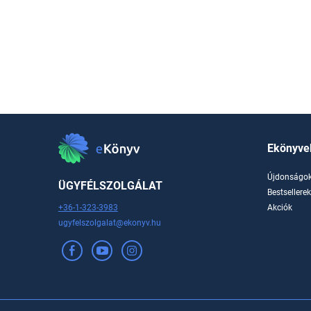
Ekönyve
Újdonságo
ÜGYFÉLSZOLGÁLAT
Bestsellere
+36-1-323-3983
Akciók
ugyfelszolgalat@ekonyv.hu