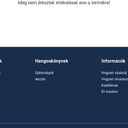
Még nem érkeztek értékelések erre a termékre!
k
Hangoskönyvek
Informácók
k
Újdonságok
Hogyan vásárolj
k
Akciók
Hogyan olvassun
Kiadóknak
Én kiadom