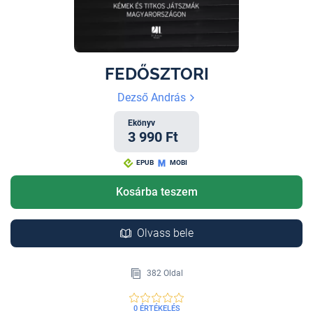
FEDŐSZTORI
Dezső András
Ekönyv
3 990 Ft
EPUB
MOBI
Kosárba teszem
Olvass bele
382 Oldal
0 ÉRTÉKELÉS