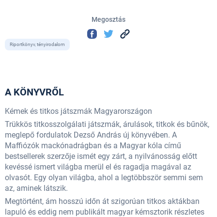
Megosztás
Riportkönyv, tényirodalom
A KÖNYVRŐL
Kémek és titkos játszmák Magyarországon
Trükkös titkosszolgálati játszmák, árulások, titkok és bűnök,
meglepő fordulatok Dezső András új könyvében. A
Maffiózók mackónadrágban és a Magyar kóla című
bestsellerek szerzője ismét egy zárt, a nyilvánosság előtt
kevéssé ismert világba merül el és ragadja magával az
olvasót. Egy olyan világba, ahol a legtöbbször semmi sem
az, aminek látszik.
Megtörtént, ám hosszú időn át szigorúan titkos aktákban
lapuló és eddig nem publikált magyar kémsztorik részletes