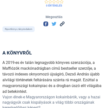
0 ÉRTÉKELÉS
Megosztás
Riportkönyv, tényirodalom
A KÖNYVRŐL
A 2019-es év talán legnagyobb könyves szenzációja, a
Maffiózók mackónadrágban című bestseller szerzője, a
távozó indexes oknyomozó újságíró, Dezső András újabb
alvilági történetek feltárására szánta rá magát. Ezúttal a
magyarországi kokainpiac és a drogban úszó elit világába
ad betekintést.
Vajon élnek-e Magyarországon kokainbárók, vagy a hazai
nagyágyúk csak kispályások a világ többi országának
kereskedőihez képest?