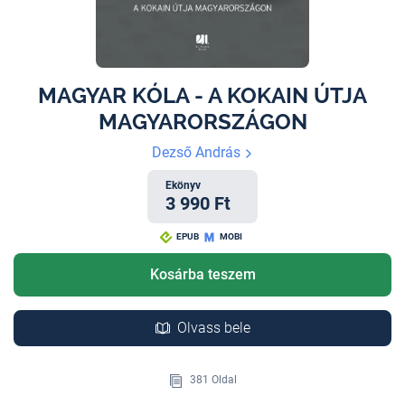
MAGYAR KÓLA - A KOKAIN ÚTJA
MAGYARORSZÁGON
Dezső András
Ekönyv
3 990 Ft
EPUB
MOBI
Kosárba teszem
Olvass bele
381 Oldal