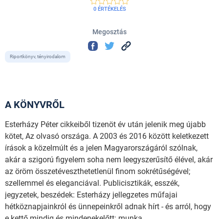
0 ÉRTÉKELÉS
Megosztás
Riportkönyv, tényirodalom
A KÖNYVRŐL
Esterházy Péter cikkeiből tizenöt év után jelenik meg újabb
kötet, Az olvasó országa. A 2003 és 2016 között keletkezett
írások a közelmúlt és a jelen Magyarországáról szólnak,
akár a szigorú figyelem soha nem leegyszerűsítő élével, akár
az öröm összetéveszthetetlenül finom sokrétűségével;
szellemmel és eleganciával. Publicisztikák, esszék,
jegyzetek, beszédek: Esterházy jellegzetes műfajai
hétköznapjainkról és ünnepeinkről adnak hírt - és arról, hogy
e kettő mindig és mindenekelőtt: munka.