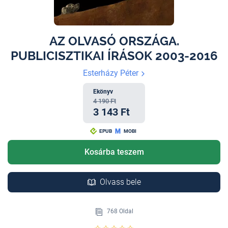
AZ OLVASÓ ORSZÁGA.
PUBLICISZTIKAI ÍRÁSOK 2003-2016
Esterházy Péter
Ekönyv
4 190 Ft
3 143 Ft
EPUB
MOBI
Kosárba teszem
Olvass bele
768 Oldal