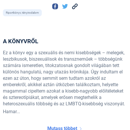
Riportkönyv, tényirodalom
A KÖNYVRŐL
Ez a könyv egy a szexuális és nemi kisebbségek – melegek,
leszbikusok, biszexuálisok és transzneműek – többségünk
számára ismeretlen, titokzatosnak gondolt világában tett
különös hangulatú, nagy utazás krónikája. Úgy indultam el
ezen az úton, hogy semmit sem tudtam azokról az
emberekről, akikkel aztán útközben találkoztam, helyette
magammal cipeltem azokat a kisebb-nagyobb előítéleteket
és sztereotípiákat, amelyek erősen megterhelik a
heteroszexuális többség és az LMBTQ-kisebbség viszonyát.
Hamar...
Mutass többet