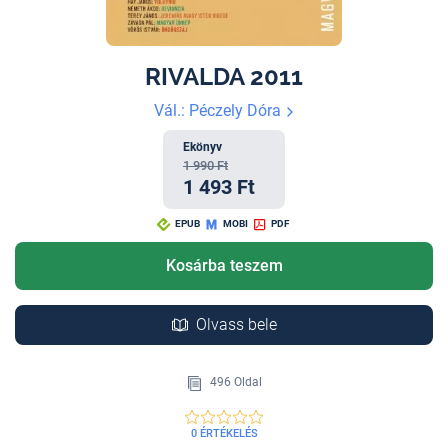
RIVALDA 2011
Vál.: Péczely Dóra
Ekönyv
1 990 Ft
1 493 Ft
EPUB
MOBI
PDF
Kosárba teszem
Olvass bele
496 Oldal
0 ÉRTÉKELÉS