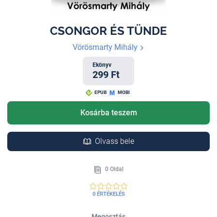
CSONGOR ÉS TÜNDE
Vörösmarty Mihály
Ekönyv
299 Ft
EPUB
MOBI
Kosárba teszem
Olvass bele
0 Oldal
0 ÉRTÉKELÉS
Megosztás