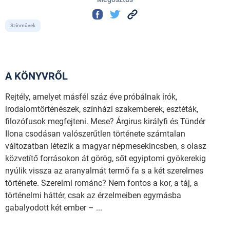
Színművek
A KÖNYVRŐL
Rejtély, amelyet másfél száz éve próbálnak írók,
irodalomtörténészek, színházi szakemberek, esztéták,
filozófusok megfejteni. Mese? Árgirus királyfi és Tündér
Ilona csodásan valószerűtlen története számtalan
változatban létezik a magyar népmesekincsben, s olasz
közvetítő forrásokon át görög, sőt egyiptomi gyökerekig
nyúlik vissza az aranyalmát termő fa s a két szerelmes
története. Szerelmi románc? Nem fontos a kor, a táj, a
történelmi háttér, csak az érzelmeiben egymásba
gabalyodott két ember – ...