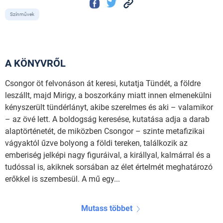
Színművek
A KÖNYVRŐL
Csongor öt felvonáson át keresi, kutatja Tündét, a földre
leszállt, majd Mirigy, a boszorkány miatt innen elmenekülni
kényszerült tündérlányt, akibe szerelmes és aki – valamikor
– az övé lett. A boldogság keresése, kutatása adja a darab
alaptörténetét, de miközben Csongor – szinte metafizikai
vágyaktól űzve bolyong a földi tereken, találkozik az
emberiség jelképi nagy figuráival, a királlyal, kalmárral és a
tudóssal is, akiknek sorsában az élet értelmét meghatározó
erőkkel is szembesül. A mű egy...
Mutass többet