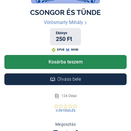
CSONGOR ÉS TÜNDE
Vörösmarty Mihály
Ekönyv
250 Ft
EPUB
MOBI
Kosárba teszem
Olvass bele
124 Oldal
0 ÉRTÉKELÉS
Megosztás