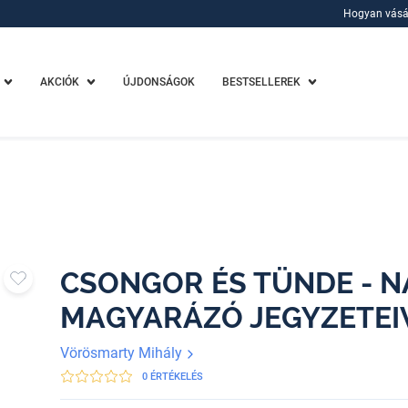
Hogyan vásá
Hogyan vásá
AKCIÓK
ÚJDONSÁGOK
BESTSELLEREK
CSONGOR ÉS TÜNDE - 
MAGYARÁZÓ JEGYZETEI
Vörösmarty Mihály
0 ÉRTÉKELÉS