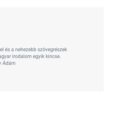
kel és a nehezebb szövegrészek
gyar irodalom egyik kincse.
dy Ádám