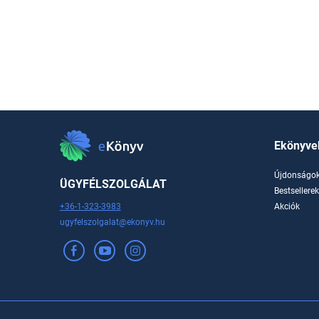
Ekönyve
Újdonságo
ÜGYFÉLSZOLGÁLAT
Bestsellere
+36-1-323-3983
Akciók
ugyfelszolgalat@ekonyv.hu