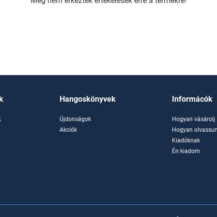
Még nem érkeztek értékelések erre a termékre!
k
Hangoskönyvek
Informácók
k
Újdonságok
Hogyan vásárolj
k
Akciók
Hogyan olvassun
Kiadóknak
Én kiadom