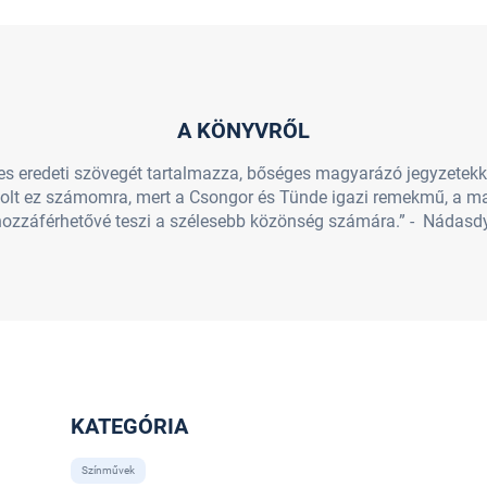
A KÖNYVRŐL
jes eredeti szövegét tartalmazza, bőséges magyarázó jegyzetek
 volt ez számomra, mert a Csongor és Tünde igazi remekmű, a ma
ozzáférhetővé teszi a szélesebb közönség számára.” - Nádas
KATEGÓRIA
Színművek