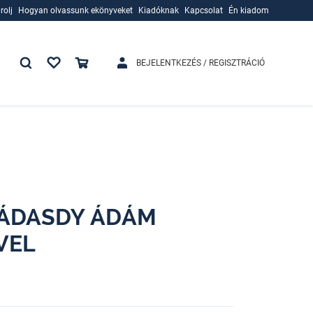
rolj
Hogyan olvassunk ekönyveket
Kiadóknak
Kapcsolat
Én kiadom
rolj
Hogyan olvassunk ekönyveket
Kiadóknak
BEJELENTKEZÉS / REGISZTRÁCIÓ
NÁDASDY ÁDÁM
VEL