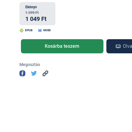
Ekönyv
1 399 Ft
1 049 Ft
EPUB
MOBI
Kosárba teszem
Olva
Megosztás