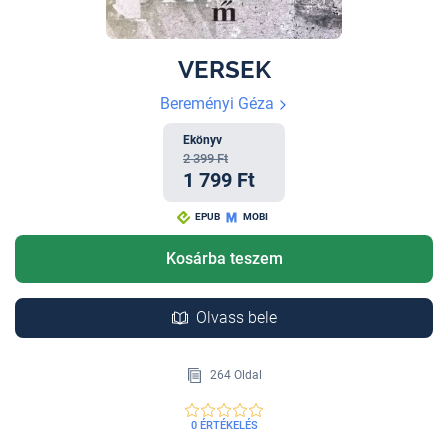
VERSEK
Bereményi Géza
Ekönyv
2 399 Ft
1 799 Ft
EPUB
MOBI
Kosárba teszem
Olvass bele
264 Oldal
0 ÉRTÉKELÉS