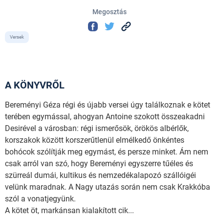
Megosztás
Versek
A KÖNYVRŐL
Bereményi Géza régi és újabb versei úgy találkoznak e kötet
terében egymással, ahogyan Antoine szokott összeakadni
Desirével a városban: régi ismerősök, örökös albérlők,
korszakok között korszerűtlenül elmélkedő önkéntes
bohócok szólítják meg egymást, és persze minket. Ám nem
csak arról van szó, hogy Bereményi egyszerre tűéles és
szürreál dumái, kultikus és nemzedékalapozó szállóigéi
velünk maradnak. A Nagy utazás során nem csak Krakkóba
szól a vonatjegyünk.
A kötet öt, markánsan kialakított cik...