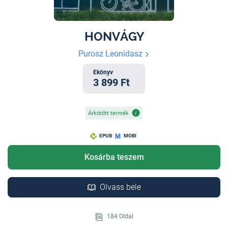
HONVÁGY
Purosz Leonidasz
Ekönyv
3 899 Ft
Árkötött termék
EPUB
MOBI
Kosárba teszem
Olvass bele
184 Oldal