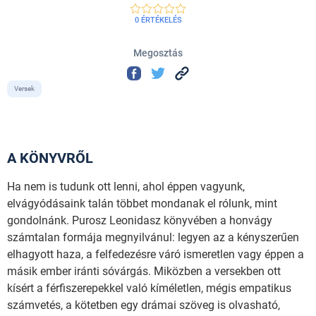
0 ÉRTÉKELÉS
Megosztás
Versek
A KÖNYVRŐL
Ha nem is tudunk ott lenni, ahol éppen vagyunk,
elvágyódásaink talán többet mondanak el rólunk, mint
gondolnánk. Purosz Leonidasz könyvében a honvágy
számtalan formája megnyilvánul: legyen az a kényszerűen
elhagyott haza, a felfedezésre váró ismeretlen vagy éppen a
másik ember iránti sóvárgás. Miközben a versekben ott
kísért a férfiszerepekkel való kíméletlen, mégis empatikus
számvetés, a kötetben egy drámai szöveg is olvasható,