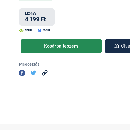
Ekönyv
4 199 Ft
EPUB
MOBI
Kosárba teszem
Olva
Megosztás