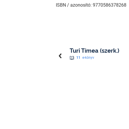
ISBN / azonosító: 9770586378268
Turi Tímea (szerk.)
11
e-könyv