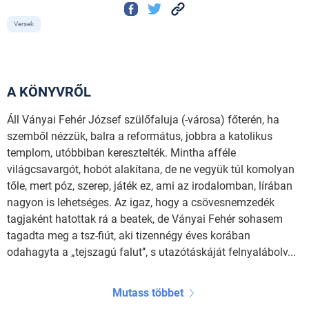
Versek
A KÖNYVRŐL
Áll Ványai Fehér József szülőfaluja (-városa) főterén, ha
szemből nézzük, balra a református, jobbra a katolikus
templom, utóbbiban keresztelték. Mintha afféle
világcsavargót, hobót alakítana, de ne vegyük túl komolyan
tőle, mert póz, szerep, játék ez, ami az irodalomban, lírában
nagyon is lehetséges. Az igaz, hogy a csövesnemzedék
tagjaként hatottak rá a beatek, de Ványai Fehér sohasem
tagadta meg a tsz-fiút, aki tizennégy éves korában
odahagyta a „tejszagú falut’’, s utazótáskáját felnyalábolv...
Mutass többet