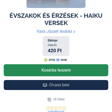
ÉVSZAKOK ÉS ÉRZÉSEK - HAIKU
VERSEK
Vass József András
Ekönyv
700 Ft
420 Ft
EPUB
MOBI
Kosárba teszem
Olvass bele
36 Oldal