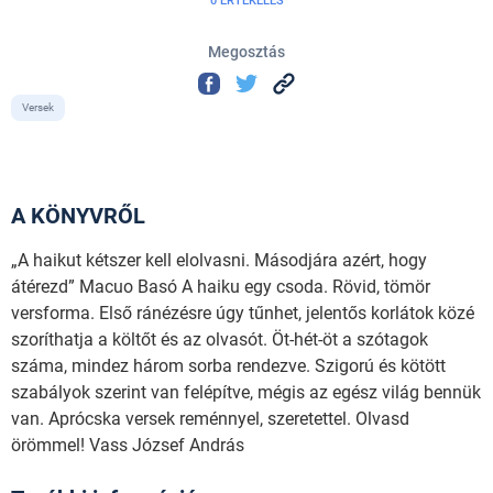
0 ÉRTÉKELÉS
Megosztás
Versek
A KÖNYVRŐL
„A haikut kétszer kell elolvasni. Másodjára azért, hogy
átérezd” Macuo Basó A haiku egy csoda. Rövid, tömör
versforma. Első ránézésre úgy tűnhet, jelentős korlátok közé
szoríthatja a költőt és az olvasót. Öt-hét-öt a szótagok
száma, mindez három sorba rendezve. Szigorú és kötött
szabályok szerint van felépítve, mégis az egész világ bennük
van. Aprócska versek reménnyel, szeretettel. Olvasd
örömmel! Vass József András