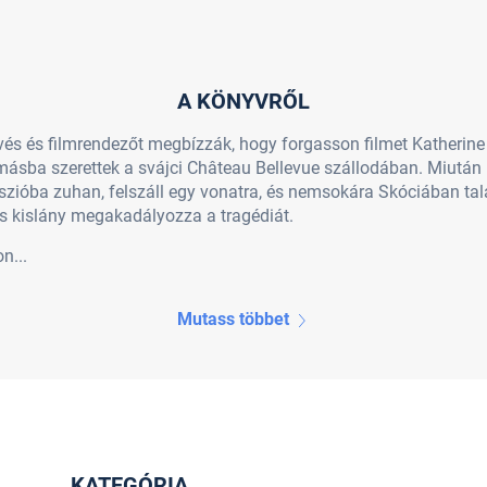
A KÖNYVRŐL
évés és filmrendezőt megbízzák, hogy forgasson filmet Katherine
gymásba szerettek a svájci Château Bellevue szállodában. Miután 
zióba zuhan, felszáll egy vonatra, és nemsokára Skóciában ta
nös kislány megakadályozza a tragédiát.
n...
Mutass többet
KATEGÓRIA