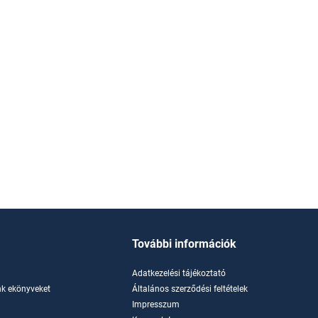
További információk
Adatkezelési tájékoztató
k ekönyveket
Általános szerződési feltételek
Impresszum