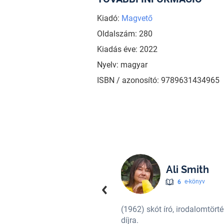
Kiadó:
Magvető
Oldalszám: 280
Kiadás éve: 2022
Nyelv: magyar
ISBN / azonosító: 9789631434965
Ali Smith
6
e-könyv
várományosa az irodalmi Nobel-
(1962) skót író, irodalomtört
díjra.