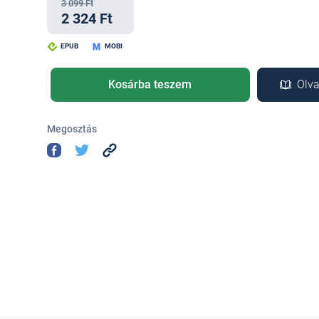
3 099 Ft
2 324 Ft
EPUB
MOBI
Kosárba teszem
Olva
Megosztás