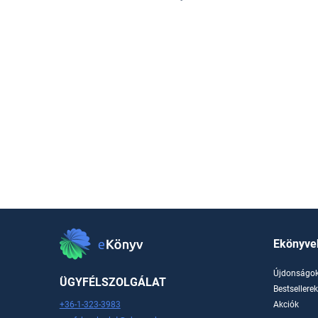
Ekönyve
Újdonságo
ÜGYFÉLSZOLGÁLAT
Bestsellere
+36-1-323-3983
Akciók