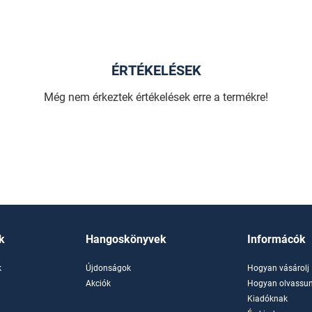
ÉRTÉKELÉSEK
Még nem érkeztek értékelések erre a termékre!
k
Hangoskönyvek
Informácók
k
Újdonságok
Hogyan vásárolj
k
Akciók
Hogyan olvassun
Kiadóknak