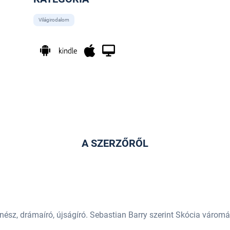
Világirodalom
A SZERZŐRŐL
énész, drámaíró, újságíró. Sebastian Barry szerint Skócia várom