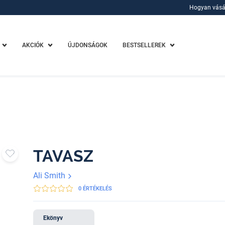
Hogyan vásá
Hogyan vásá
AKCIÓK
ÚJDONSÁGOK
BESTSELLEREK
TAVASZ
Ali Smith
0 ÉRTÉKELÉS
Ekönyv