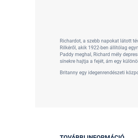
Richardot, a szebb napokat látott t
Rilkéről, akik 1922-ben állítólag e
Paddy meghal, Richard mély depress
sínekre hajtja a fejét, ám egy külö
Britanny egy idegenrendészeti közpo
TOVÁBBI INFORMÁCIÓ