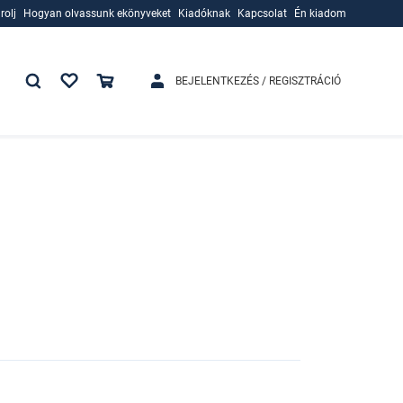
rolj
Hogyan olvassunk ekönyveket
Kiadóknak
Kapcsolat
Én kiadom
rolj
Hogyan olvassunk ekönyveket
Kiadóknak
BEJELENTKEZÉS / REGISZTRÁCIÓ