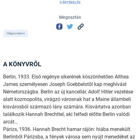
0 ÉRTÉKELÉS
Megosztás
Világirodalom
A KÖNYVRŐL
Berlin, 1933. Első regénye sikerének köszönhetően Althea
James személyesen Joseph Goebbelstől kap meghívást
Németországba. Berlin az új kancellár, Adolf Hitler vezetése
alatt kozmopolita, virágzó városnak hat a Maine állambeli
kisvárosból származó lány számára. Kisvártatva azonban
találkozik Hannah Brechttel, aki felfedi előtte Berlin valódi
arcát…
Párizs, 1936. Hannah Brecht hamar rájön: hiába menekült
Berlinből Párizsba, a fények városa sem nyújt menedéket az