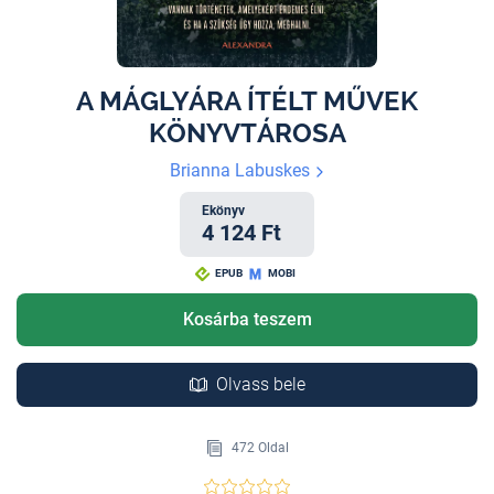
A MÁGLYÁRA ÍTÉLT MŰVEK
KÖNYVTÁROSA
Brianna Labuskes
Ekönyv
4 124 Ft
EPUB
MOBI
Kosárba teszem
Olvass bele
472 Oldal