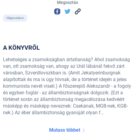
Megosztás
Világirodalom
A KÖNYVRŐL
Lehetséges a zsarnokságban ártatlanság? Ahol zsarnokság
van, ott zsarnokság van, ahogy az Urál lábánál fekvő zárt
városban, Szverdlovszkban is. (Amit Jekatyerinburgnak
alapítottak és ma is úgy hívnak, de a történet idején a jeles
kommunista nevét viseli.) A főszereplő Alekszandr - a fogoly
és egyben foglár - az állambiztonságnak dolgozik. (Ezt a
történet során az állambiztonság megacélozása kedvéért
másképp és másképp neveznek: Csekának, MGB-nek, KGB-
nek.) Az éber állambiztonság gyanúját olyan f...
Mutass többet