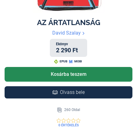
AZ ÁRTATLANSÁG
David Szalay
Ekönyv
2 290 Ft
EPUB
MOBI
Kosárba teszem
Olvass bele
260 Oldal
0 ÉRTÉKELÉS