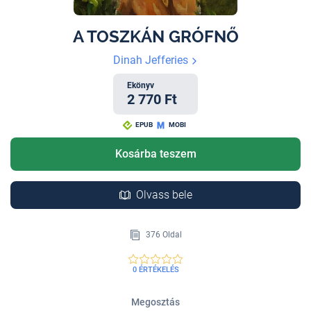
A TOSZKÁN GRÓFNŐ
Dinah Jefferies
Ekönyv
2 770 Ft
EPUB
MOBI
Kosárba teszem
Olvass bele
376 Oldal
0 ÉRTÉKELÉS
Megosztás