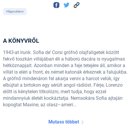
Világirodalom
A KÖNYVRŐL
1943-at írunk. Sofia de’ Corsi grófnő olajfaligetek között
fekvő toszkán villájában éli a háború dacára is nyugalmas
hétköznapjait. Azonban minden a feje tetejére áll, amikor a
villát is eléri a front, és német katonák érkeznek a falujukba.
A grófnő mindenáron fel akarja venni a harcot velük, így
elbújtat a birtokon egy sérült angol rádióst. Férje, Lorenzo
előtt is kénytelen titkolózni, mert tudja, hogy ezzel
mindannyiuk életét kockáztatja. Nemsokára Sofia ajtaján
kopogtat Maxine, az olasz–ameri...
Mutass többet