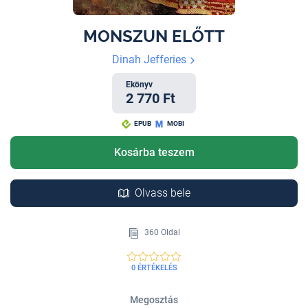
MONSZUN ELŐTT
Dinah Jefferies
Ekönyv
2 770 Ft
EPUB
MOBI
Kosárba teszem
Olvass bele
360 Oldal
0 ÉRTÉKELÉS
Megosztás