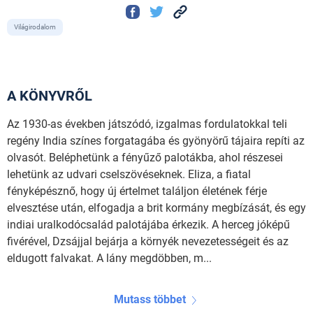
Világirodalom
A KÖNYVRŐL
Az 1930-as években játszódó, izgalmas fordulatokkal teli
regény India színes forgatagába és gyönyörű tájaira repíti az
olvasót. Beléphetünk a fényűző palotákba, ahol részesei
lehetünk az udvari cselszövéseknek. Eliza, a fiatal
fényképésznő, hogy új értelmet találjon életének férje
elvesztése után, elfogadja a brit kormány megbízását, és egy
indiai uralkodó­család palotájába érkezik. A herceg jóképű
fivérével, Dzsájjal bejárja a környék nevezetességeit és az
eldugott falvakat. A lány megdöbben, m...
Mutass többet