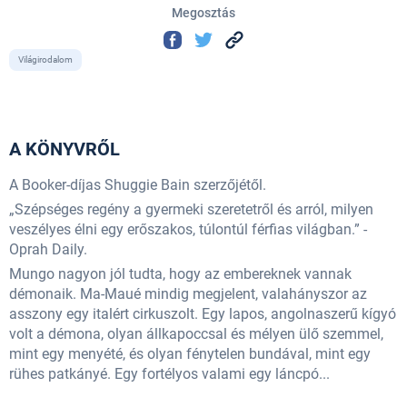
Megosztás
Világirodalom
A KÖNYVRŐL
A Booker-díjas Shuggie Bain szerzőjétől.
„Szépséges regény a gyermeki szeretetről és arról, milyen
veszélyes élni egy erőszakos, túlontúl férfias világban.” -
Oprah Daily.
Mungo nagyon jól tudta, hogy az embereknek vannak
démonaik. Ma-Maué mindig megjelent, valahányszor az
asszony egy italért cirkuszolt. Egy lapos, angolnaszerű kígyó
volt a démona, olyan állkapoccsal és mélyen ülő szemmel,
mint egy menyété, és olyan fénytelen bundával, mint egy
rühes patkányé. Egy fortélyos valami egy láncpó...