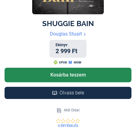
SHUGGIE BAIN
Douglas Stuart
Ekönyv
2 999 Ft
EPUB
MOBI
Kosárba teszem
Olvass bele
468 Oldal
0 ÉRTÉKELÉS