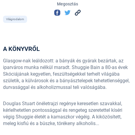
Megosztás
Világirodalom
A KÖNYVRŐL
Glasgow-nak leáldozott: a bányák és gyárak bezártak, az
iparváros munka nélkül maradt. Shuggie Bain a 80-as évek
Skóciájának kegyetlen, feszültségekkel terhelt világába
születik, a külvárosok és a bányásztelepek tehetetlenséggel,
durvasággal és alkoholizmussal teli valóságába.
Douglas Stuart önéletrajzi regénye keresetlen szavakkal,
kérlelhetetlen pontossággal és rengeteg szeretettel kíséri
végig Shuggie életét a kamaszkor végéig. A kiközösített,
meleg kisfiú és a büszke, törékeny alkoholis...