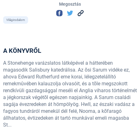
Megosztás
Világirodalom
A KÖNYVRŐL
A Stonehenge varázslatos látképével a hátterében
magasodik Salisbury katedrálisa. Az õsi Sarum vidéke ez,
ahova Edward Rutherfurd eme korai, lélegzetelállító
remekmûvében kalauzolja olvasóit, és a tõle megszokott
rendkívüli gazdagsággal meséli el Anglia viharos történelmét
a jégkorszak végétõl egészen napjainkig. A Sarum családi
sagája évezredeken át hömpölyög. Hwll, az északi vadász a
fagyos tundráról menekül dél felé, Nooma, a kõfaragó
állhatatos, évtizedeken át tartó munkával emeli magasba
St...