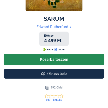
SARUM
Edward Rutherfurd
Ekönyv
4 499 Ft
EPUB
MOBI
Kosárba teszem
Olvass bele
992 Oldal
0 ÉRTÉKELÉS