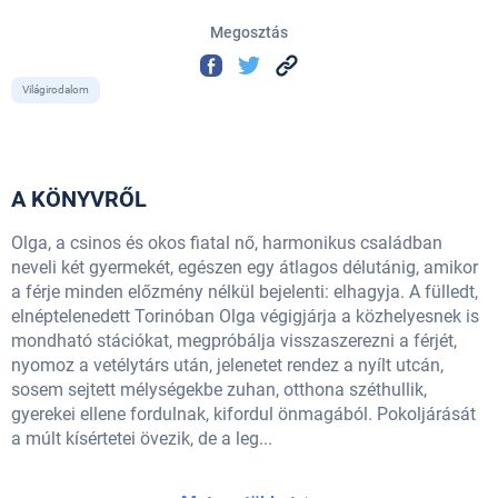
Megosztás
Világirodalom
A KÖNYVRŐL
Olga, a csinos és okos fiatal nő, harmonikus családban
neveli két gyermekét, egészen egy átlagos délutánig, amikor
a férje minden előzmény nélkül bejelenti: elhagyja. A fülledt,
elnéptelenedett Torinóban Olga végigjárja a közhelyesnek is
mondható stációkat, megpróbálja visszaszerezni a férjét,
nyomoz a vetélytárs után, jelenetet rendez a nyílt utcán,
sosem sejtett mélységekbe zuhan, otthona széthullik,
gyerekei ellene fordulnak, kifordul önmagából. Pokoljárását
a múlt kísértetei övezik, de a leg...