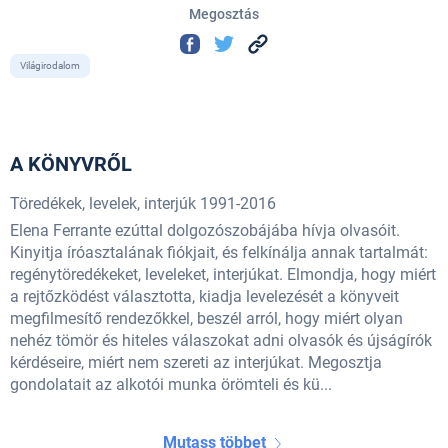
Megosztás
Világirodalom
A KÖNYVRŐL
Töredékek, levelek, interjúk 1991-2016
Elena Ferrante ezúttal dolgozószobájába hívja olvasóit.
Kinyitja íróasztalának fiókjait, és felkínálja annak tartalmát:
regénytöredékeket, leveleket, interjúkat. Elmondja, hogy miért
a rejtőzködést választotta, kiadja levelezését a könyveit
megfilmesítő rendezőkkel, beszél arról, hogy miért olyan
nehéz tömör és hiteles válaszokat adni olvasók és újságírók
kérdéseire, miért nem szereti az interjúkat. Megosztja
gondolatait az alkotói munka örömteli és kü...
Mutass többet