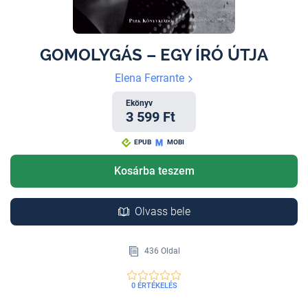
GOMOLYGÁS – EGY ÍRÓ ÚTJA
Elena Ferrante
Ekönyv
3 599 Ft
EPUB
MOBI
Kosárba teszem
Olvass bele
436 Oldal
0 ÉRTÉKELÉS