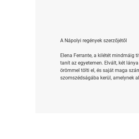
A Nápolyi regények szerzőjétől
Elena Ferrante, a kilétét mindmáig ti
tanít az egyetemen. Elvált, két lány
örömmel tölti el, és saját maga szá
szomszédságába kerül, amelynek alig