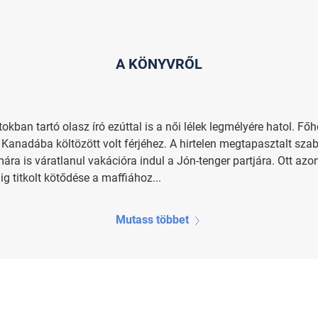
A KÖNYVRŐL
tokban tartó olasz író ezúttal is a női lélek legmélyére hatol. F
a Kanadába költözött volt férjéhez. A hirtelen megtapasztalt sza
mára is váratlanul vakációra indul a Jón-tenger partjára. Ott az
 titkolt kötődése a maffiához...
Mutass többet