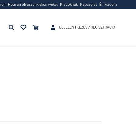
rolj
Hogyan olvassunk ekönyveket
Kiadóknak
Kapcsolat
Én kiadom
rolj
Hogyan olvassunk ekönyveket
Kiadóknak
BEJELENTKEZÉS / REGISZTRÁCIÓ