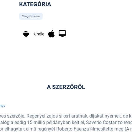
KATEGÓRIA
Világirodalom
A SZERZŐRŐL
nyv
yes szerzője. Regényei zajos sikert aratnak, díjakat nyernek, de k
alógia eddig 15 millió példányban kelt el, Saverio Costanzo ren
or elhagytak című regényét Roberto Faenza filmesítette meg (A 