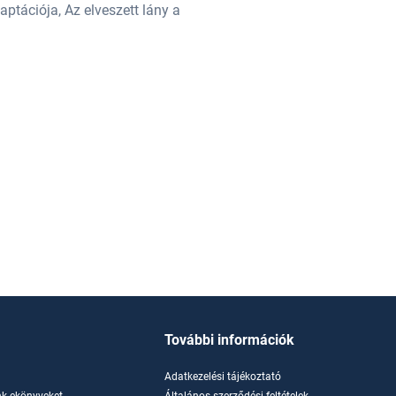
ptációja, Az elveszett lány a
hazug élete című regényéből pedig 
Velencei Nemzetközi Filmfesztiválo
További információk
Adatkezelési tájékoztató