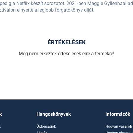
edig a Netflix készít sorozatot. 2021-ben Maggie Gyllenhaal ada
iválon elnyerte a legjobb forgatókönyv díját.
ÉRTÉKELÉSEK
Még nem érkeztek értékelések erre a termékre!
k
Hangoskönyvek
Informácók
k
Újdonságok
Hogyan vásárolj