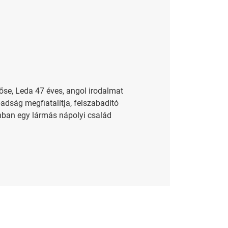
őhőse, Leda 47 éves, angol irodalmat
badság megfiatalítja, felszabadító
onban egy lármás nápolyi család