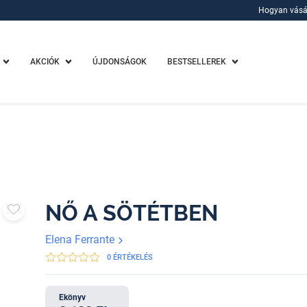
Hogyan vásá
Hogyan vásá
AKCIÓK
ÚJDONSÁGOK
BESTSELLEREK
NŐ A SÖTÉTBEN
Elena Ferrante
0 ÉRTÉKELÉS
Ekönyv