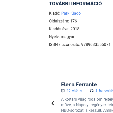
TOVÁBBI INFORMÁCIÓ
Kiadó:
Park Kiadó
Oldalszám: 176
Kiadás éve: 2018
Nyelv: magyar
ISBN / azonosító: 9789633555071
Elena Ferrante
2
hangoskö
10
e-könyv
, de kiléte ismeretlen. Leghíresebb
A kortárs világirodalom rejtél
o rendezésében az első két részből
műve, a Nápolyi regények tetr
g (A magány börtöne), A felnőttek
HBO-sorozat is készült. Amik