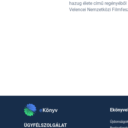
l adaptációja, Az elveszett lány a
hazug élete című regényéből p
Velencei Nemzetközi Filmfeszt
Ekönyve
Újdonságo
ÜGYFÉLSZOLGÁLAT