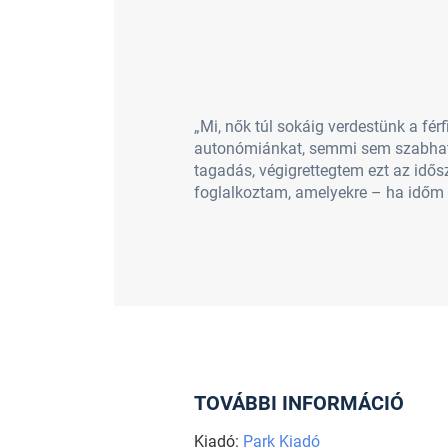
„Mi, nők túl sokáig verdestünk a fér
autonómiánkat, semmi sem szabhat g
tagadás, végigrettegtem ezt az idős
foglalkoztam, amelyekre – ha időm 
TOVÁBBI INFORMÁCIÓ
Kiadó:
Park Kiadó