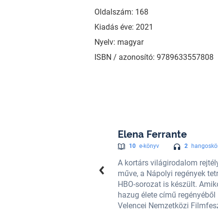
Oldalszám: 168
Kiadás éve: 2021
Nyelv: magyar
ISBN / azonosító: 9789633557808
Elena Ferrante
2
hangoskö
10
e-könyv
, de kiléte ismeretlen. Leghíresebb
A kortárs világirodalom rejtél
o rendezésében az első két részből
műve, a Nápolyi regények tetr
g (A magány börtöne), A felnőttek
HBO-sorozat is készült. Amik
l adaptációja, Az elveszett lány a
hazug élete című regényéből p
Velencei Nemzetközi Filmfeszt