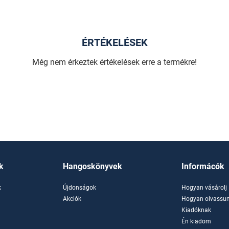
ÉRTÉKELÉSEK
Még nem érkeztek értékelések erre a termékre!
k
Hangoskönyvek
Informácók
k
Újdonságok
Hogyan vásárolj
k
Akciók
Hogyan olvassun
Kiadóknak
Én kiadom