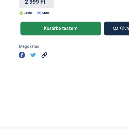
2 999 Ft
EPUB
MOBI
Kosárba teszem
Olva
Megosztás