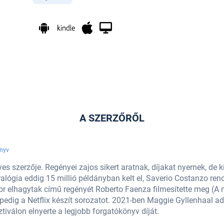
A SZERZŐRŐL
nyv
yes szerzője. Regényei zajos sikert aratnak, díjakat nyernek, de k
alógia eddig 15 millió példányban kelt el, Saverio Costanzo ren
or elhagytak című regényét Roberto Faenza filmesítette meg (A 
edig a Netflix készít sorozatot. 2021-ben Maggie Gyllenhaal ada
iválon elnyerte a legjobb forgatókönyv díját.