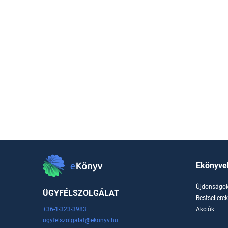
Ekönyve
Újdonságo
ÜGYFÉLSZOLGÁLAT
Bestsellere
+36-1-323-3983
Akciók
ugyfelszolgalat@ekonyv.hu