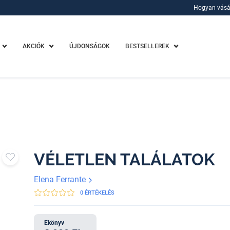
Hogyan vásá
Hogyan vásá
AKCIÓK
ÚJDONSÁGOK
BESTSELLEREK
VÉLETLEN TALÁLATOK
Elena Ferrante
0 ÉRTÉKELÉS
Ekönyv