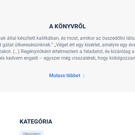
A KÖNYVRŐL
fiak által készített kalitkában, és most, amikor az összedőlni lá
átat útkeresésünknek.” „Véget ért egy kísérlet, amelyre egy év
zakot. (…) Regényíróként értelmeztem a feladatot, és kizárólag a
és kedvem engedi – egyszer még visszatérek, hogy kidolgozzam
Mutass többet
KATEGÓRIA
Világirodalom