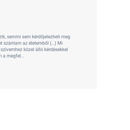
tszik, semmi sem kérdőjelezheti meg
et szántam az életemből (…) Mi
 szívemhez közel álló kérdésekkel
 a megfel...