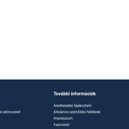
További információk
Adatkezelési tájékoztató
k ekönyveket
Általános szerződési feltételek
Impresszum
Kapcsolat