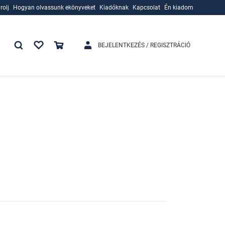
rolj
Hogyan olvassunk ekönyveket
Kiadóknak
Kapcsolat
Én kiadom
rolj
Hogyan olvassunk ekönyveket
Kiadóknak
BEJELENTKEZÉS / REGISZTRÁCIÓ