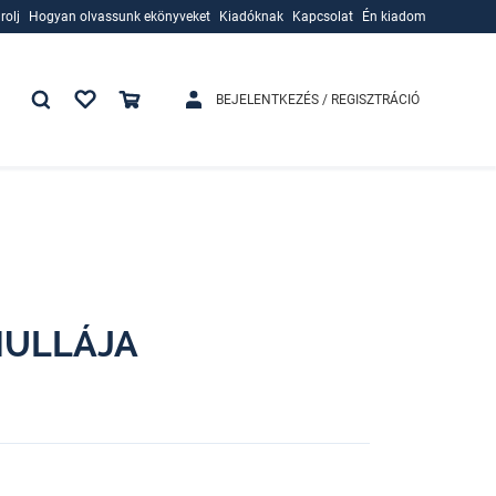
rolj
Hogyan olvassunk ekönyveket
Kiadóknak
Kapcsolat
Én kiadom
rolj
Hogyan olvassunk ekönyveket
Kiadóknak
BEJELENTKEZÉS / REGISZTRÁCIÓ
HULLÁJA