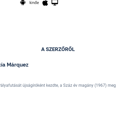
A SZERZŐRŐL
cía Márquez
ályafutását újságíróként kezdte, a Száz év magány (1967) megje