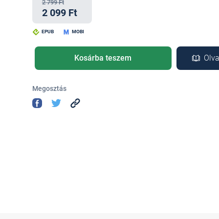
2 799 Ft
2 099 Ft
EPUB
MOBI
Kosárba teszem
Olva
Megosztás