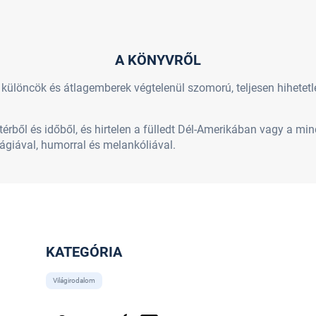
A KÖNYVRŐL
különcök és átlagemberek végtelenül szomorú, teljesen hihetetl
 térből és időből, és hirtelen a fülledt Dél-Amerikában vagy a m
ágiával, humorral és melankóliával.
KATEGÓRIA
Világirodalom