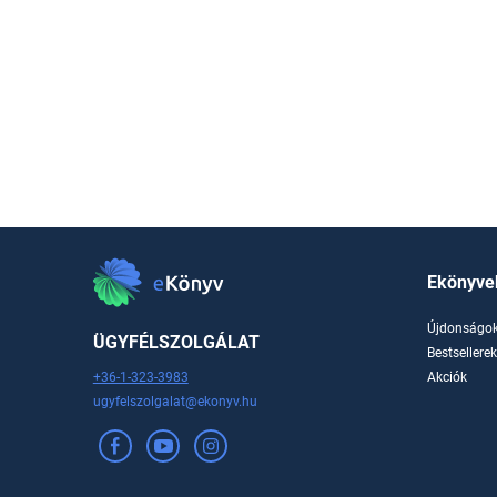
Ekönyve
Újdonságo
ÜGYFÉLSZOLGÁLAT
Bestsellere
+36-1-323-3983
Akciók
ugyfelszolgalat@ekonyv.hu