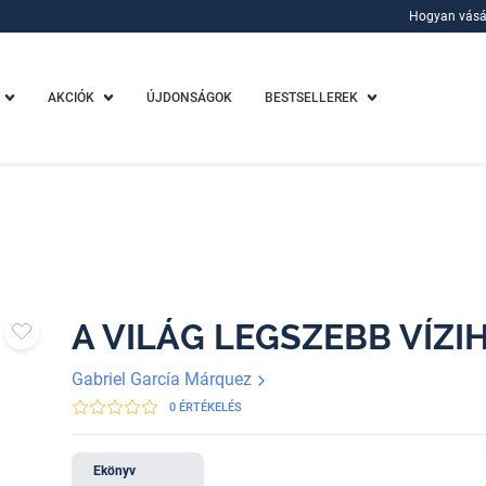
Hogyan vásá
Hogyan vásá
AKCIÓK
ÚJDONSÁGOK
BESTSELLEREK
A VILÁG LEGSZEBB VÍZI
Gabriel García Márquez
0 ÉRTÉKELÉS
Ekönyv