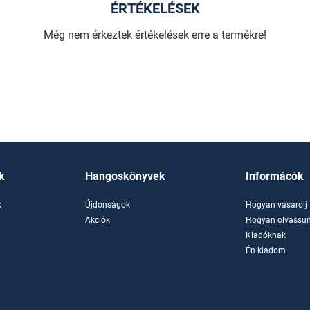
ÉRTÉKELÉSEK
Még nem érkeztek értékelések erre a termékre!
k
Hangoskönyvek
Informácók
k
Újdonságok
Hogyan vásárolj
k
Akciók
Hogyan olvassun
Kiadóknak
Én kiadom