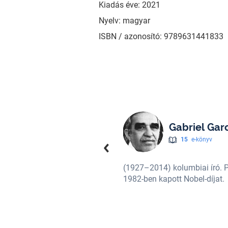
Kiadás éve: 2021
Nyelv: magyar
ISBN / azonosító: 9789631441833
Gabriel Gar
15
e-könyv
megjelenése tette világhírűvé.
(1927–2014) kolumbiai író. P
1982-ben kapott Nobel-díjat.