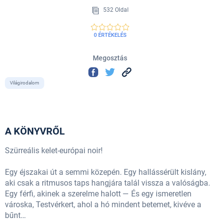
532 Oldal
0 ÉRTÉKELÉS
Megosztás
Világirodalom
A KÖNYVRŐL
Szürreális kelet-európai noir!
Egy éjszakai út a semmi közepén. Egy hallássérült kislány,
aki csak a ritmusos taps hangjára talál vissza a valóságba.
Egy férfi, akinek a szerelme halott — És egy ismeretlen
városka, Testvérkert, ahol a hó mindent betemet, kivéve a
bűnt…