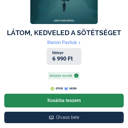
LÁTOM, KEDVELED A SÖTÉTSÉGET
Illarion Pavliuk
Ekönyv
6 990 Ft
Árkötött termék
EPUB
MOBI
Kosárba teszem
Olvass bele