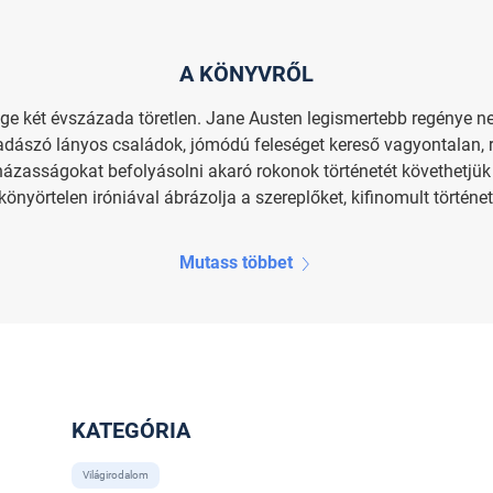
A KÖNYVRŐL
ége két évszázada töretlen. Jane Austen legismertebb regénye 
vadászó lányos családok, jómódú feleséget kereső vagyontalan, 
házasságokat befolyásolni akaró rokonok történetét követhetjük
önyörtelen iróniával ábrázolja a szereplőket, kifinomult történe
Mutass többet
KATEGÓRIA
Világirodalom