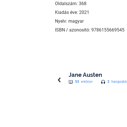
Oldalszám: 368
Kiadás éve: 2021
Nyelv: magyar
ISBN / azonosító: 9786155669545
Jane Austen
2
hangoskö
53
e-könyv