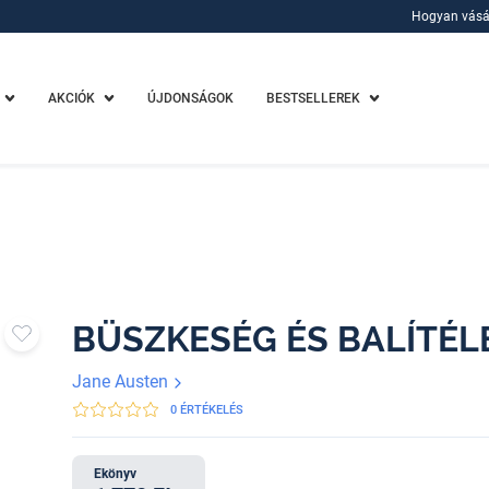
Hogyan vásá
Hogyan vásá
AKCIÓK
ÚJDONSÁGOK
BESTSELLEREK
BÜSZKESÉG ÉS BALÍTÉL
Jane Austen
0 ÉRTÉKELÉS
Ekönyv