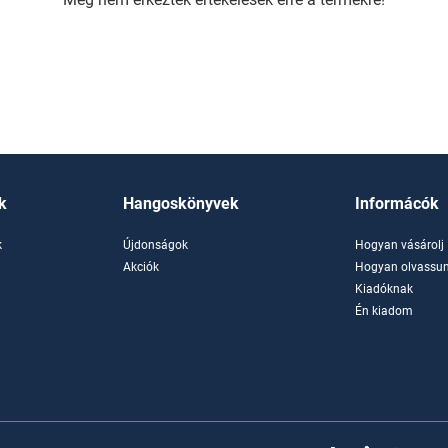
k
Hangoskönyvek
Informácók
k
Újdonságok
Hogyan vásárolj
k
Akciók
Hogyan olvassun
Kiadóknak
Én kiadom