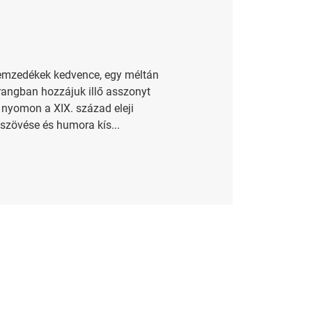
nemzedékek kedvence, egy méltán
rangban hozzájuk illő asszonyt
 nyomon a XIX. század eleji
tszövése és humora kís...