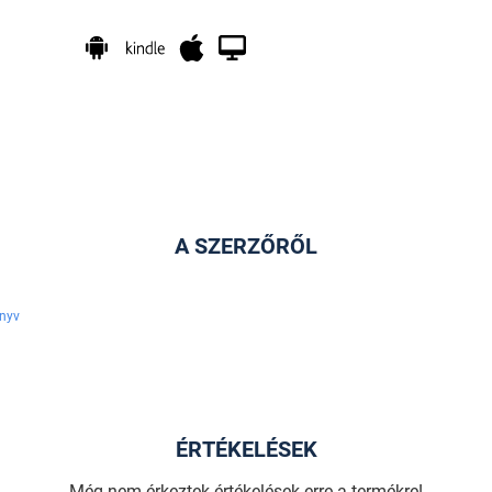
A SZERZŐRŐL
nyv
ÉRTÉKELÉSEK
Még nem érkeztek értékelések erre a termékre!