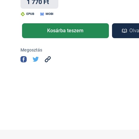
1 770 Ft
EPUB
MOBI
Kosárba teszem
Olva
Megosztás