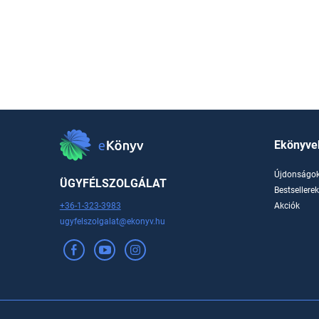
Ekönyve
Újdonságo
ÜGYFÉLSZOLGÁLAT
Bestsellere
+36-1-323-3983
Akciók
ugyfelszolgalat@ekonyv.hu