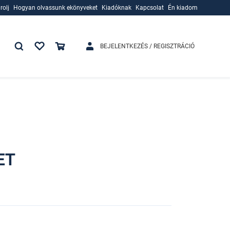
rolj
Hogyan olvassunk ekönyveket
Kiadóknak
Kapcsolat
Én kiadom
rolj
Hogyan olvassunk ekönyveket
Kiadóknak
BEJELENTKEZÉS / REGISZTRÁCIÓ
ET