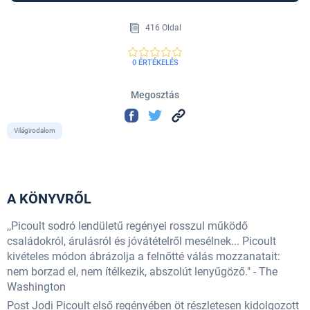
416 Oldal
0 ÉRTÉKELÉS
Megosztás
Világirodalom
A KÖNYVRŐL
,,Picoult sodró lendületű regényei rosszul működő
családokról, árulásról és jóvátételről mesélnek... Picoult
kivételes módon ábrázolja a felnőtté válás mozzanatait:
nem borzad el, nem ítélkezik, abszolút lenyűgöző." - The
Washington
Post Jodi Picoult első regényében öt részletesen kidolgozott